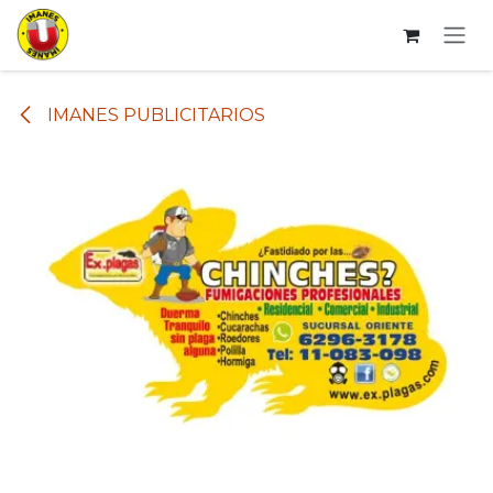
Ir al contenido
IMANES PUBLICITARIOS