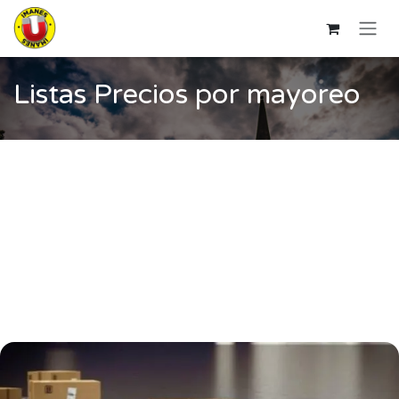
Ir al contenido
Listas Precios por mayoreo