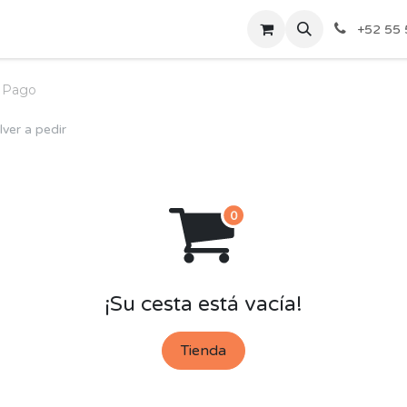
ecios Por Mayoreo
Contáctenos
+52 55 
Pago
lver a pedir
¡Su cesta está vacía!
Tienda