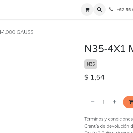
ecios Por Mayoreo
Contáctenos
+52 55 
-1,000 GAUSS
N35-4X1 
N35
$
1,54
Términos y condiciones
Grantía de devolución d