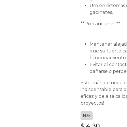
Uso en sistemas 
gabinetes.
**Precauciones:**
Mantener alejado
que su fuerte c
funcionamiento.
Evitar el contac
dañarse o perde
Este imán de neodim
indispensable para 
eficaz y de alta cali
proyectos!
N35
$
4,30