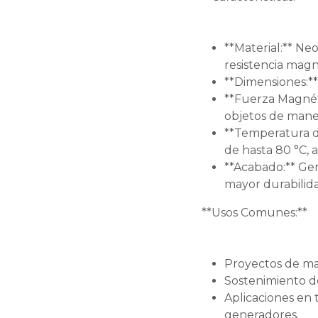
**Material:** Ne
resistencia magn
**Dimensiones:*
**Fuerza Magnéti
objetos de mane
**Temperatura d
de hasta 80 °C, 
**Acabado:** Ge
mayor durabilidad
**Usos Comunes:**
Proyectos de ma
Sostenimiento de
Aplicaciones en
generadores.