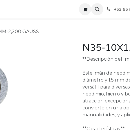
ecios Por Mayoreo
Contáctenos
+52 55 
 MM-2,200 GAUSS
N35-10X1
**Descripción del I
Este imán de neodim
diámetro y 1.5 mm de
versátil para diversa
neodimio, hierro y b
atracción excepcion
convierte en una opc
manualidades, y aplic
**Características:**