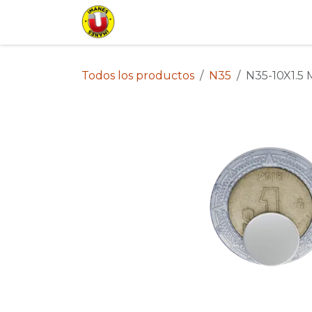
Ir al contenido
Inicio
Tienda
Lista de Pr
Todos los productos
N35
N35-10X1.5