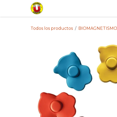
Ir al contenido
Inicio
Tienda
Lista de Pr
Todos los productos
BIOMAGNETISMO