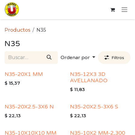
Ir al contenido
Productos
N35
N35
Ordenar por
Filtros
N35-20X1 MM
N35-12X3 3D
AVELLANADO
$
15,37
$
11,83
N35-20X2.5-3X6 N
N35-20X2.5-3X6 S
$
22,13
$
22,13
N35-10X10X10 MM
N35-10X2 MM-2,300