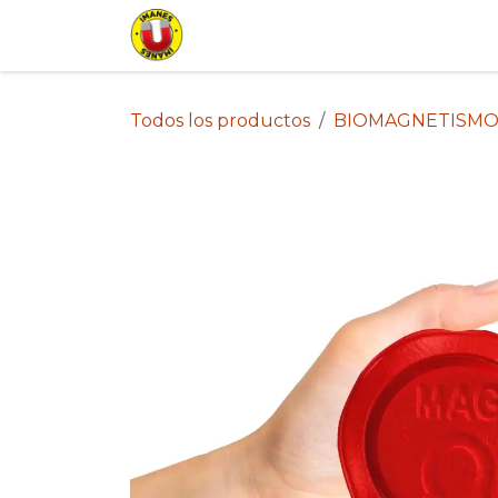
Ir al contenido
Inicio
Tienda
Lista de Pr
Todos los productos
BIOMAGNETISMO