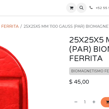
ecios Por Mayoreo
Contáctenos
+52 55 
 FERRITA
25X25X5 MM 1100 GAUSS (PAR) BIOMAGN
25X25X5 
(PAR) B
FERRITA
BIOMAGNETISMO FE
$
45,00