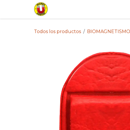
Ir al contenido
Inicio
Tienda
Lista de Pr
Todos los productos
BIOMAGNETISMO