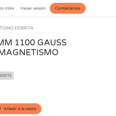
Iniciar sesión
Contáctenos
55 0584
ETISMO FERRITA
MM 1100 GAUSS
IOMAGNETISMO
RRITA
Añadir a la cesta