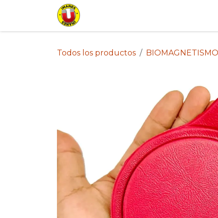
Ir al contenido
Inicio
Tienda
Lista de Pr
Todos los productos
BIOMAGNETISMO