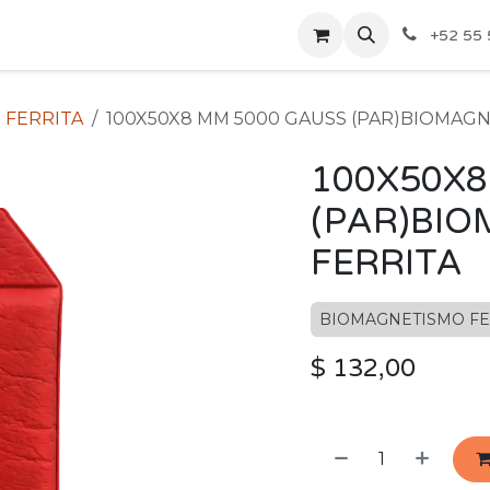
ecios Por Mayoreo
Contáctenos
+52 55 
 FERRITA
100X50X8 MM 5000 GAUSS (PAR)BIOMAG
100X50X8
(PAR)BI
FERRITA
BIOMAGNETISMO FE
$
132,00