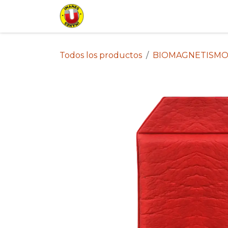
Ir al contenido
Inicio
Tienda
Lista de Pr
Todos los productos
BIOMAGNETISMO